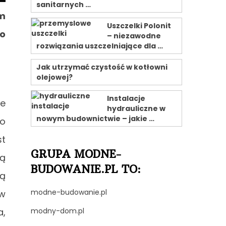
sanitarnych …
om
Uszczelki Polonit
go
– niezawodne
rozwiązania uszczelniające dla …
Jak utrzymać czystość w kotłowni
olejowej?
Instalacje
re
hydrauliczne w
nowym budownictwie – jakie …
go
st
GRUPA MODNE-
gą
BUDOWANIE.PL TO:
cą
modne-budowanie.pl
w
modny-dom.pl
a,