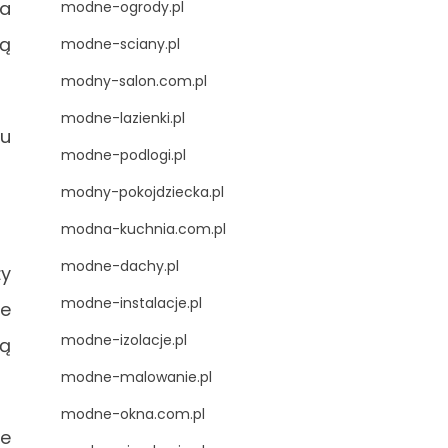
na
modne-ogrody.pl
gą
modne-sciany.pl
modny-salon.com.pl
modne-lazienki.pl
tu
modne-podlogi.pl
modny-pokojdziecka.pl
modna-kuchnia.com.pl
modne-dachy.pl
ży
modne-instalacje.pl
ie
modne-izolacje.pl
gą
modne-malowanie.pl
modne-okna.com.pl
ie