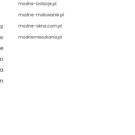
modne-izolacje.pl
modne-malowanie.pl
az
modne-okna.com.pl
 w
modnemieszkania.pl
we
go
ia
ym