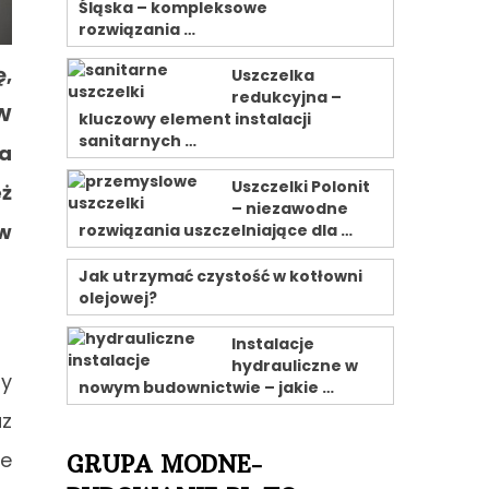
Śląska – kompleksowe
rozwiązania …
ę,
Uszczelka
redukcyjna –
 W
kluczowy element instalacji
sanitarnych …
a
Uszczelki Polonit
eż
– niezawodne
 w
rozwiązania uszczelniające dla …
Jak utrzymać czystość w kotłowni
olejowej?
Instalacje
hydrauliczne w
y
nowym budownictwie – jakie …
az
ie
GRUPA MODNE-