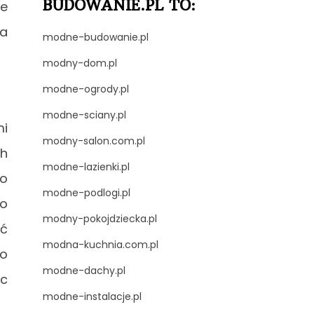
BUDOWANIE.PL TO:
je
ja
modne-budowanie.pl
modny-dom.pl
modne-ogrody.pl
modne-sciany.pl
mi
modny-salon.com.pl
ch
modne-lazienki.pl
co
modne-podlogi.pl
o
modny-pokojdziecka.pl
ść
modna-kuchnia.com.pl
co
modne-dachy.pl
ąc
modne-instalacje.pl