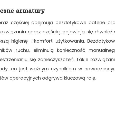
zesne armatury
oraz częściej obejmują bezdotykowe baterie or
związania coraz częściej pojawiają się również
zą higienę i komfort użytkowania. Bezdotyko
ików ruchu, eliminują konieczność manualne
strzenianiu się zanieczyszczeń. Takie rozwiązan
wody, co jest ważnym czynnikiem w nowoczesn
ztów operacyjnych odgrywa kluczową rolę.