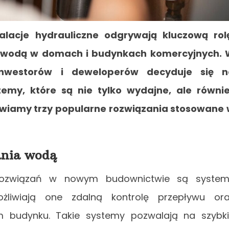
acje hydrauliczne odgrywają kluczową rol
 wodą w domach i budynkach komercyjnych.
 inwestorów i deweloperów decyduje się n
emy, które są nie tylko wydajne, ale równi
awiamy trzy popularne rozwiązania stosowane
ania wodą
 rozwiązań w nowym budownictwie są system
żliwiają one zdalną kontrolę przepływu or
 budynku. Takie systemy pozwalają na szybk