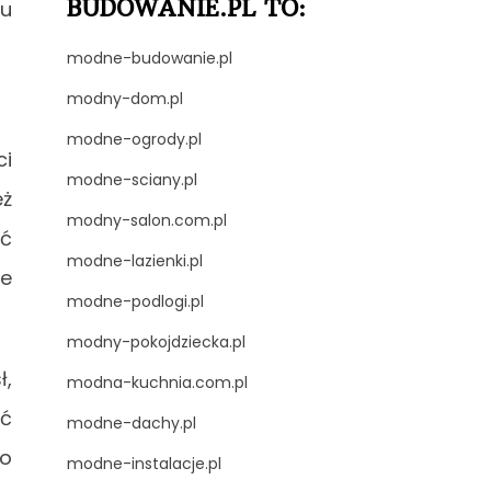
BUDOWANIE.PL TO:
iu
modne-budowanie.pl
modny-dom.pl
modne-ogrody.pl
ci
modne-sciany.pl
eż
modny-salon.com.pl
ść
modne-lazienki.pl
je
modne-podlogi.pl
modny-pokojdziecka.pl
ł,
modna-kuchnia.com.pl
ić
modne-dachy.pl
to
modne-instalacje.pl