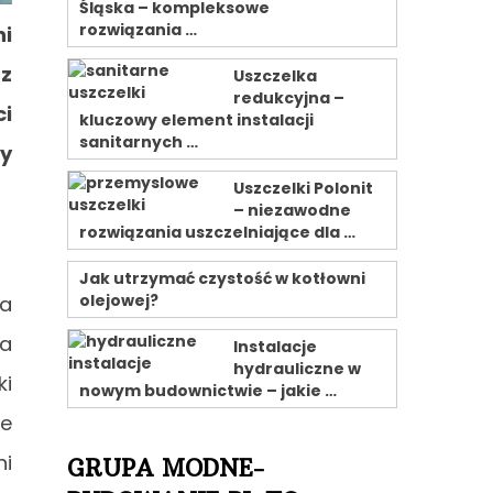
Śląska – kompleksowe
rozwiązania …
ni
 z
Uszczelka
redukcyjna –
ci
kluczowy element instalacji
sanitarnych …
my
Uszczelki Polonit
– niezawodne
rozwiązania uszczelniające dla …
Jak utrzymać czystość w kotłowni
olejowej?
na
na
Instalacje
hydrauliczne w
ki
nowym budownictwie – jakie …
ie
ni
GRUPA MODNE-