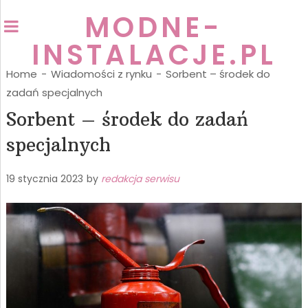
MODNE-
INSTALACJE.PL
Home
-
Wiadomości z rynku
-
Sorbent – środek do
zadań specjalnych
Sorbent – środek do zadań
specjalnych
19 stycznia 2023
by
redakcja serwisu