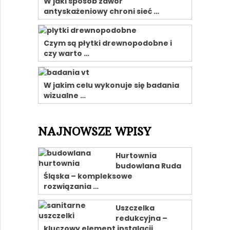
W jaki sposób zawór
antyskażeniowy chroni sieć …
Czym są płytki drewnopodobne i
czy warto …
W jakim celu wykonuje się badania
wizualne …
NAJNOWSZE WPISY
Hurtownia
budowlana Ruda
Śląska – kompleksowe
rozwiązania …
Uszczelka
redukcyjna –
kluczowy element instalacji