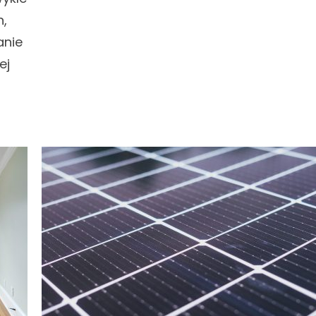
n,
anie
ej