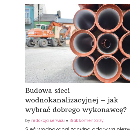
Budowa sieci
wodnokanalizacyjnej – jak
wybrać dobrego wykonawcę?
by
redakcja serwisu
Brak komentarzy
Sieć wodnokanalizacyjna odgrywa niezw