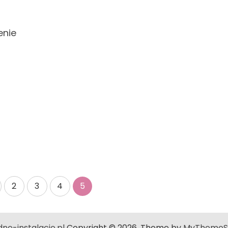
enie
2
3
4
5
ne-instalacje.pl
Copyright © 2026.
Theme by
MyThemeS