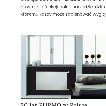
proste, ale funkcjonalne narzędzie, dzięk
któremu każdy może zaplanować wyglą
20 lat PURMO w Polsce