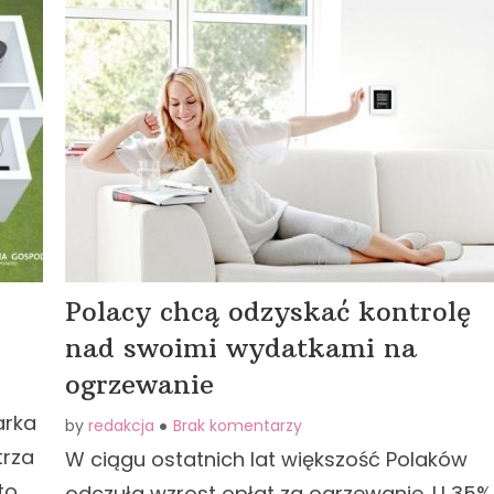
Polacy chcą odzyskać kontrolę
nad swoimi wydatkami na
ogrzewanie
arka
by
redakcja
Brak komentarzy
trza
W ciągu ostatnich lat większość Polaków
to
odczuła wzrost opłat za ogrzewanie. U 35%