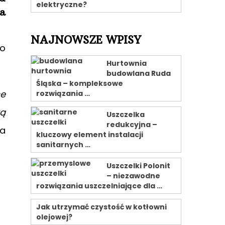
elektryczne?
a
NAJNOWSZE WPISY
ro
Hurtownia
budowlana Ruda
Śląska – kompleksowe
ce
rozwiązania …
ą
Uszczelka
redukcyjna –
ta
kluczowy element instalacji
sanitarnych …
Uszczelki Polonit
– niezawodne
rozwiązania uszczelniające dla …
Jak utrzymać czystość w kotłowni
olejowej?