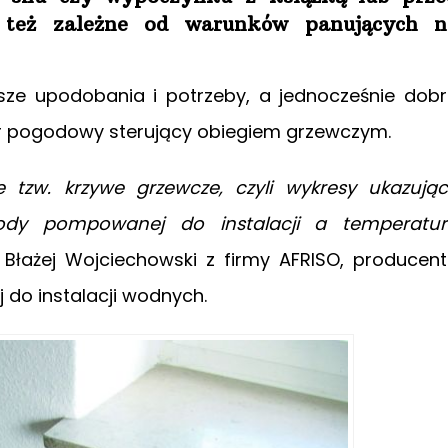
ą też zależne od warunków panujących n
e upodobania i potrzeby, a jednocześnie dob
or pogodowy sterujący obiegiem grzewczym.
tzw. krzywe grzewcze, czyli wykresy ukazują
ody pompowanej do instalacji a temperatur
Błażej Wojciechowski z firmy AFRISO, producen
 do instalacji wodnych.