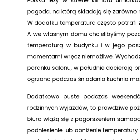
Polska leży w strefie klimatu umiark
pogoda, na którą składają się zarówno ni
W dodatku temperatura często potrafi zmi
A we własnym domu chcielibyśmy pozos
temperaturą w budynku i w jego posz
momentami wręcz niemożliwe. Wychodzi
poranku salonu, w południe docierają pr
ogrzana podczas śniadania kuchnia moż
Dodatkowo puste podczas weekendów
rodzinnych wyjazdów, to prawdziwe poż
biura wiążą się z pogorszeniem samopoc
podniesienie lub obniżenie temperatury