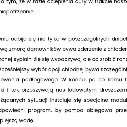
 o tym, że w razie ocieplenia aury w trakcie nasz
niepotrzebnie.
nie odbija się nie tylko w poszczególnych dniac
Zimową zmorą domowników bywa zderzenie z chłod
zanej sypialni źle się wypoczywa, ale co zrobić ran
cześniejszy wybór opcji chłodnej bywa szczególn
rzewania podłogowego. W końcu, po co komu 
kroki i tak przeszywają nas lodowatym dreszcze
ożądanych sytuacji instaluje się specjalne modu
 odpowiedni program, by pompa obiegowa prz
plejszą wodę.