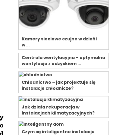
Kamery sieciowe czujne w dzień i
w …
Centrala wentylacyjna – optymalna
wentylacja z odzyskiem …
Chłodnictwo – jak projektuje się
instalacje chłodnicze?
Jak działa rekuperacja w
instalacjach klimatyzacyjnych?
y
do
Czym są inteligentne instalacje
d