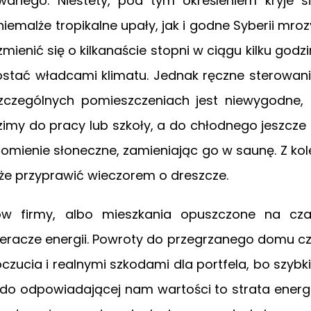
owanego. Niestety, pod tym określeniem kryje s
emalże tropikalne upały, jak i godne Syberii mroz
enić się o kilkanaście stopni w ciągu kilku godzi
tać władcami klimatu. Jednak ręczne sterowan
czególnych pomieszczeniach jest niewygodne,
my do pracy lub szkoły, a do chłodnego jeszcze
omienie słoneczne, zamieniając go w saunę. Z kol
e przyprawić wieczorem o dreszcze.
 firmy, albo mieszkania opuszczone na cz
eracze energii. Powroty do przegrzanego domu c
zucia i realnymi szkodami dla portfela, bo szybk
 do odpowiadającej nam wartości to strata energi