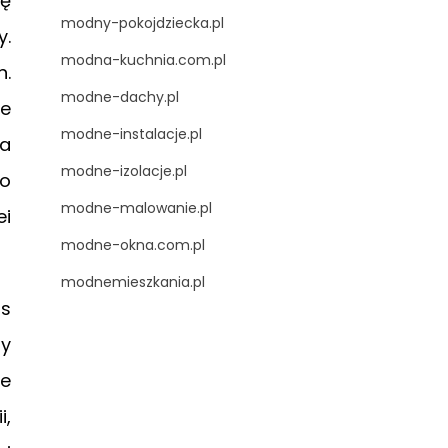
ię
modny-pokojdziecka.pl
y.
modna-kuchnia.com.pl
n.
modne-dachy.pl
ie
modne-instalacje.pl
 a
modne-izolacje.pl
 o
modne-malowanie.pl
ei
modne-okna.com.pl
modnemieszkania.pl
as
zy
ie
i,