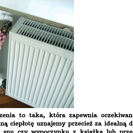
zenia to taka, która zapewnia oczekiwan
nną ciepłotę uznajemy przecież za idealną 
o snu czy wypoczynku z książką lub prze